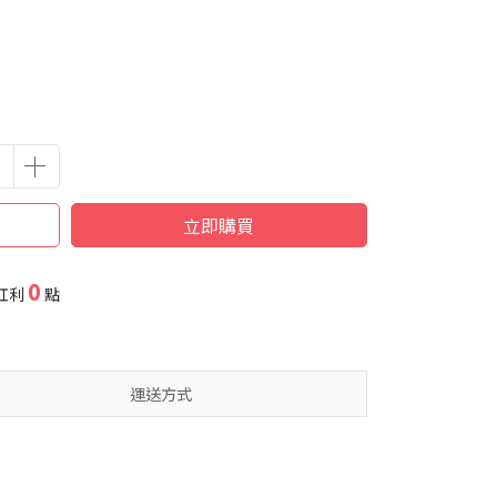
立即購買
0
紅利
點
運送方式