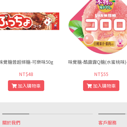
味覺糖普超條糖-可樂味50g
味覺糖-酷露露Q糖(水蜜桃味)4
NT$48
NT$55
加入購物車
加入購物車
關於我們
客戶服務