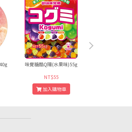
0g
味覺糖酷Q隬(水果味)55g
味覺糖 普超軟糖 
g
NT$55
NT$
加入購物車
加入