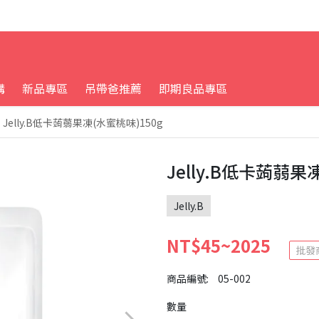
購
新品專區
吊帶爸推薦
即期良品專區
Jelly.B低卡蒟蒻果凍(水蜜桃味)150g
Jelly.B低卡蒟蒻果
Jelly.B
NT$45~2025
批發
商品編號:
05-002
數量