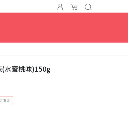
凍(水蜜桃味)150g
商限定