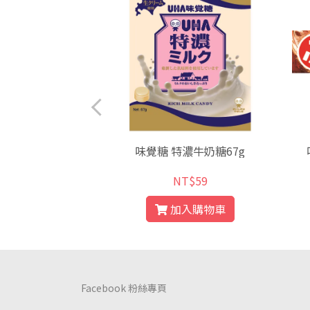
米捲-蛋黃口味
味覺糖 特濃牛奶糖67g
T$49
NT$59
入購物車
加入購物車
Facebook 粉絲專頁