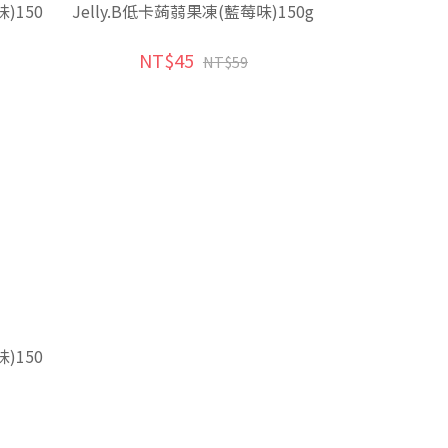
)150
Jelly.B低卡蒟蒻果凍(藍莓味)150g
NT$45
NT$59
)150