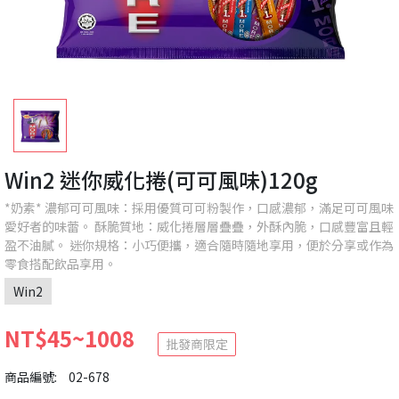
Win2 迷你威化捲(可可風味)120g
*奶素* 濃郁可可風味：採用優質可可粉製作，口感濃郁，滿足可可風味
愛好者的味蕾。 酥脆質地：威化捲層層疊疊，外酥內脆，口感豐富且輕
盈不油膩。 迷你規格：小巧便攜，適合隨時隨地享用，便於分享或作為
零食搭配飲品享用。
Win2
NT$45~1008
批發商限定
商品編號:
02-678