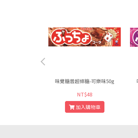
米捲-芝士口味
味覺糖普超條糖-可樂味50g
T$49
NT$48
入購物車
加入購物車