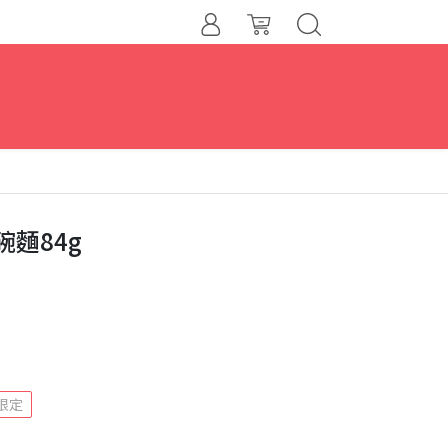
碗麵84g
限定