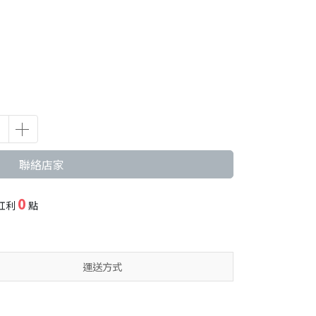
聯絡店家
0
紅利
點
運送方式