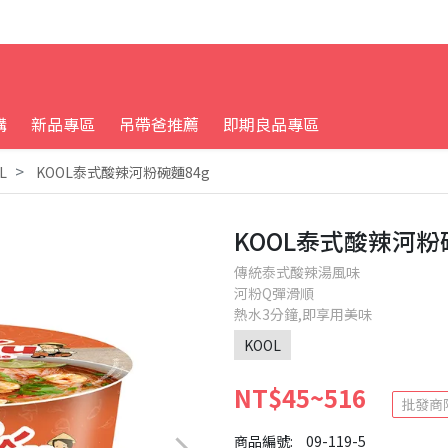
購
新品專區
吊帶爸推薦
即期良品專區
L
KOOL泰式酸辣河粉碗麵84g
KOOL泰式酸辣河粉
傳統泰式酸辣湯風味
河粉Q彈滑順
熱水3分鐘,即享用美味
KOOL
NT$45~516
批發商
商品編號:
09-119-5