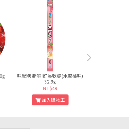
0g
味覺糖 撕吧!好長軟糖(水蜜桃味)
岱瑪菈什錦軟糖(
32.9g
NT$49
NT$
加入購物車
加入