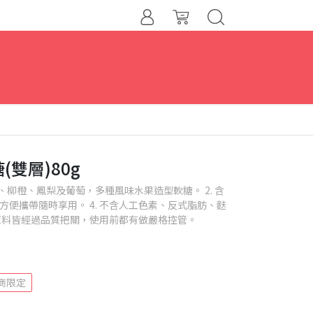
雙層)80g
、柳橙、鳳梨及葡萄，多種風味水果造型軟糖。 2. 含
，方便攜帶隨時享用。 4. 不含人工色素、反式脂肪、麩
6. 原料皆經過品質把關，使用前都有做嚴格控管。
商限定