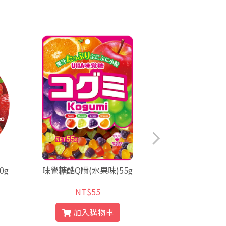
0g
味覺糖酷Q隬(水果味)55g
海太起司
NT$55
NT$
加入購物車
加入