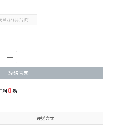
6盒/箱(共72包)
聯絡店家
0
紅利
點
運送方式