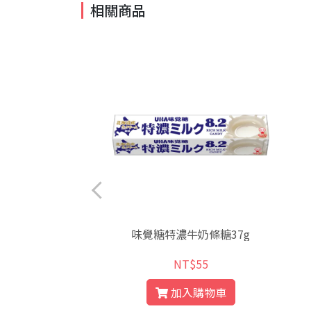
相關商品
醬味炒年糕(杯)120g
味覺糖特濃牛奶條糖37g
T$79
NT$55
入購物車
加入購物車