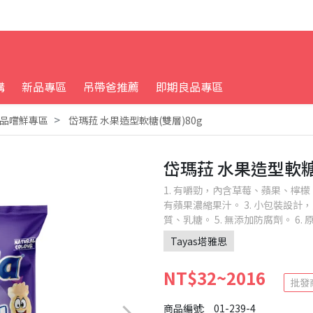
購
新品專區
吊帶爸推薦
即期良品專區
品嚐鮮專區
岱瑪菈 水果造型軟糖(雙層)80g
岱瑪菈 水果造型軟糖(
1. 有嚼勁，內含草莓、蘋果、檸檬
有蘋果濃縮果汁。 3. 小包裝設計
質、乳糖。 5. 無添加防腐劑。 
Tayas塔雅思
NT$32~2016
批發
商品編號:
01-239-4