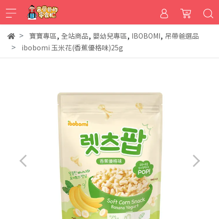
,
,
,
,
寶寶專區
全站商品
嬰幼兒專區
IBOBOMI
吊帶爸選品
ibobomi 玉米花(香蕉優格味)25g