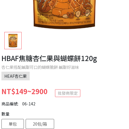
HBAF焦糖杏仁果與蝴蝶餅120g
杏仁果搭配鹹甜可口的蝴蝶脆餅 鹹甜好滋味
HEAF杏仁果
NT$149~2900
批發商限定
商品編號:
06-142
數量
單包
20包/箱