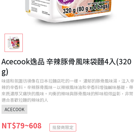
Acecook逸品 辛辣豚骨風味袋麵4入(320
g)
味道和氛圍彷彿像在日本拉麵店吃的一樣。 濃郁的豚骨風味湯，注入辛
辣的辛香料。辛辣豚骨風味－以辣椒風味油和辛香料增強鹹味基礎，帶
來既濃厚又痛快的風味。均衡的辣味與豚骨風味的鮮味相得益彰，非常
適合喜歡拉麵的辣味的人
ACECOOK
NT$79~608
批發商限定