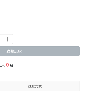
聯絡店家
0
紅利
點
運送方式