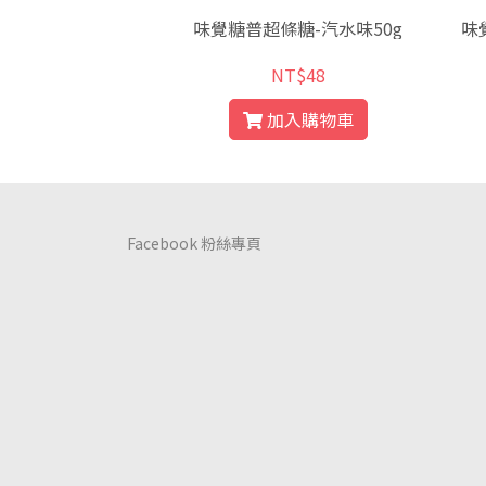
樂天-粒粒柳橙汁
味覺糖普超條糖-汽水味50g
味
T$33
NT$48
入購物車
加入購物車
Facebook 粉絲專頁