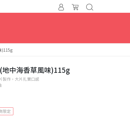
)115g
片(地中海香草風味)115g
切片製作，大片扎實口感
油
商限定