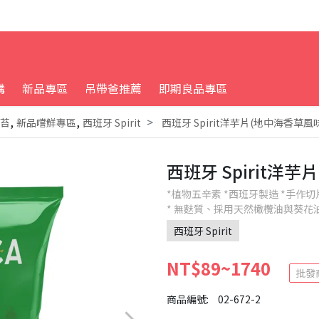
購
新品專區
吊帶爸推薦
即期良品專區
,
,
海苔
新品嚐鮮專區
西班牙 Spirit
西班牙 Spirit洋芋片(地中海香草風味
西班牙 Spirit洋芋
*植物五辛素 *西班牙製造 *手作
* 無麩質、採用天然橄欖油與葵花
西班牙 Spirit
NT$89~1740
批發
商品編號:
02-672-2