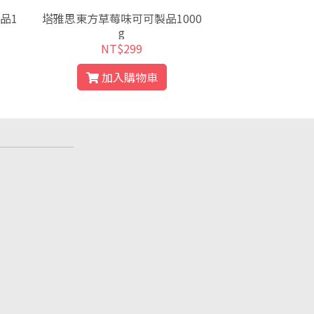
品1
塔雅思東方草莓味可可製品1000
北田蒟蒻糙米
g
NT$299
NT$
加入購物車
加入