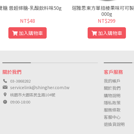
覺糖 普超條糖-乳酸飲料味50g
塔雅思東方單扭榛果味可可製
000g
NT$48
NT$299
加入購物車
加入購物車
關於我們
客戶服務
我的帳戶
03-3868282
servicelink@shingher.com.tw
關於我們
桃園市大園區民生路104號
購物說明
09:00-18:00
隱私政策
服務條款
客服中心
退換貨說明