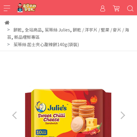
,
,
,
餅乾
全站商品
茱蒂絲 Julies
餅乾 / 洋芋片 / 堅果 / 麥片 / 海
,
苔
新品嚐鮮專區
茱蒂絲 起士夾心甜辣餅140g(袋裝)