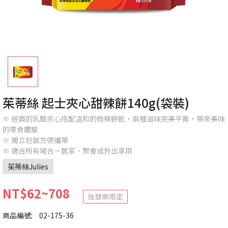
茱蒂絲 起士夾心甜辣餅140g(袋裝)
※ 經典的乳酪夾心搭配溫和的微辣餅乾，兩種滋味完美平衡，帶來美味
的零食體驗
※ 獨立包裝方便攜帶
※ 適合所有場合－居家、聚會或外出享用
茱蒂絲Julies
NT$62~708
批發商限定
商品編號:
02-175-36