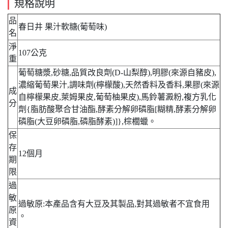
規格說明
品
春日井 果汁軟糖(葡萄味)
名
淨
107公克
重
葡萄糖漿,砂糖,品質改良劑(D-山梨醇),明膠(來源自豬皮),
濃縮葡萄果汁,調味劑(檸檬酸),天然香料及香料,果膠(來源
成
自檸檬果皮,萊姆果皮,葡萄柚果皮),馬鈴薯澱粉,複方乳化
分
劑{脂肪酸聚合甘油酯,酵素分解卵磷脂[糊精,酵素分解卵
磷脂(大豆卵磷脂,磷脂酵素)]},棕櫚蠟。
保
存
12個月
期
限
過
敏
過敏原:本產品含有大豆及其製品,對其過敏者不宜食用
原
。
資