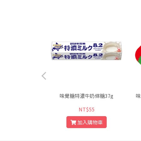
辣味)袋裝84g
味覺糖特濃牛奶條糖37g
味
T$39
NT$55
入購物車
加入購物車