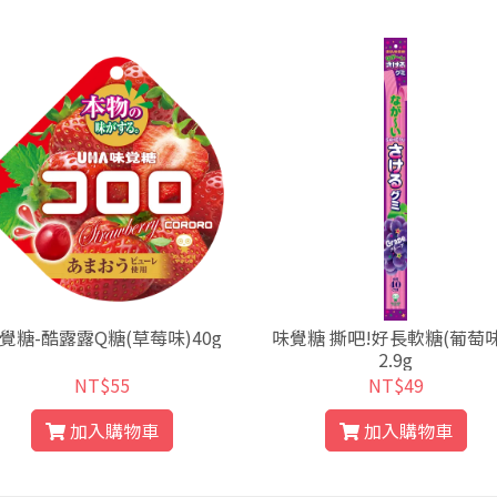
覺糖-酷露露Q糖(草莓味)40g
味覺糖 撕吧!好長軟糖(葡萄味
2.9g
NT$55
NT$49
加入購物車
加入購物車