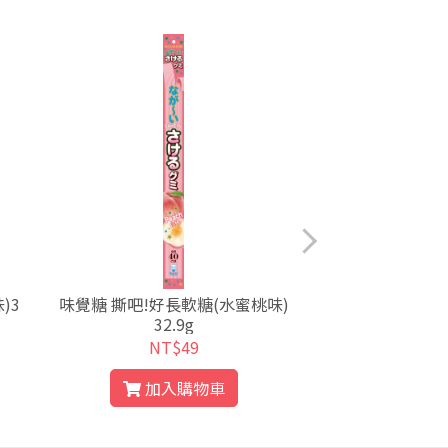
)3
味覺糖 撕吧!好長軟糖(水蜜桃味)
塔雅思方形榛果味
32.9g
g
NT$49
NT$
加入購物車
加入