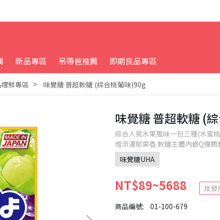
購
新品專區
吊帶爸推薦
即期良品專區
品嚐鮮專區
味覺糖 普超軟糖 (綜合桃葡味)90g
味覺糖 普超軟糖 (綜
綜合人氣水果風味一包三種(水蜜桃,
增添濃郁果香.軟糖主體內嵌Q彈顆
味覺糖UHA
NT$89~5688
批發
商品編號:
01-100-679