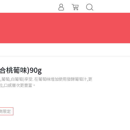
合桃葡味)90g
葡萄,白葡萄)享受. 在葡萄味增加使用發酵葡萄汁,更
粒,口感層次更豐富。
商限定