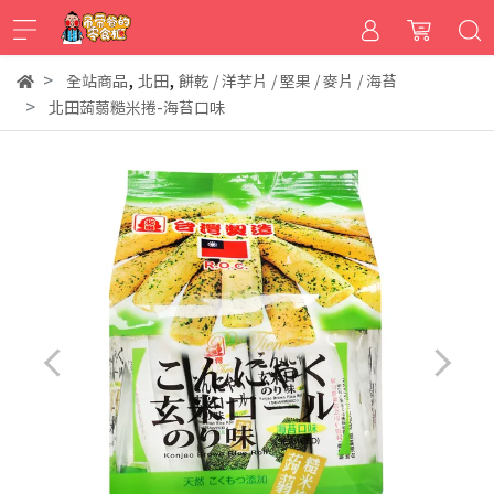
,
,
全站商品
北田
餅乾 / 洋芋片 / 堅果 / 麥片 / 海苔
北田蒟蒻糙米捲-海苔口味