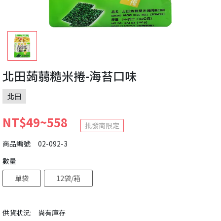
北田蒟蒻糙米捲-海苔口味
北田
NT$49~558
批發商限定
商品編號:
02-092-3
數量
單袋
12袋/箱
供貨狀況:
尚有庫存